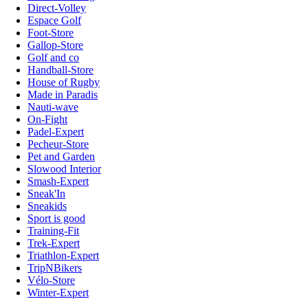
Direct-Volley
Espace Golf
Foot-Store
Gallop-Store
Golf and co
Handball-Store
House of Rugby
Made in Paradis
Nauti-wave
On-Fight
Padel-Expert
Pecheur-Store
Pet and Garden
Slowood Interior
Smash-Expert
Sneak'In
Sneakids
Sport is good
Training-Fit
Trek-Expert
Triathlon-Expert
TripNBikers
Vélo-Store
Winter-Expert