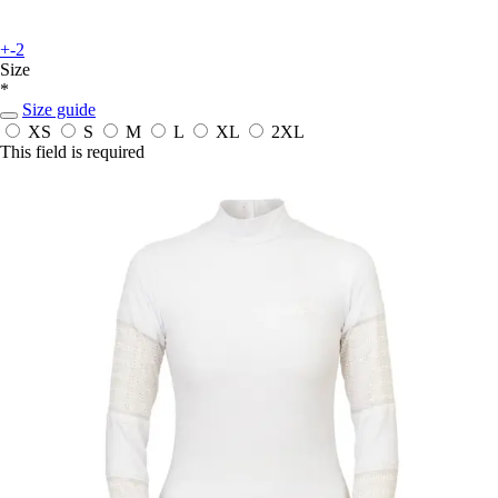
+-2
Size
*
Size guide
XS
S
M
L
XL
2XL
This field is required