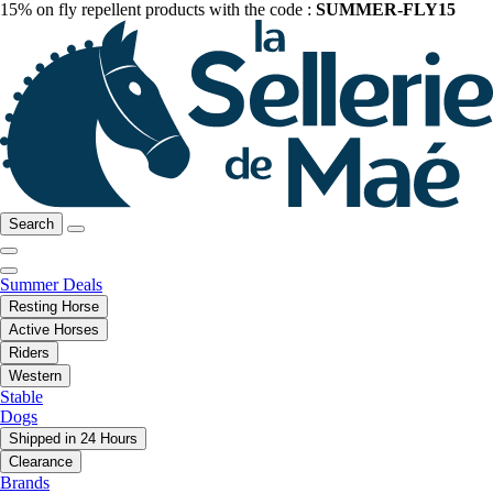
15% on fly repellent products with the code :
SUMMER-FLY15
Search
Summer Deals
Resting Horse
Active Horses
Riders
Western
Stable
Dogs
Shipped in 24 Hours
Clearance
Brands