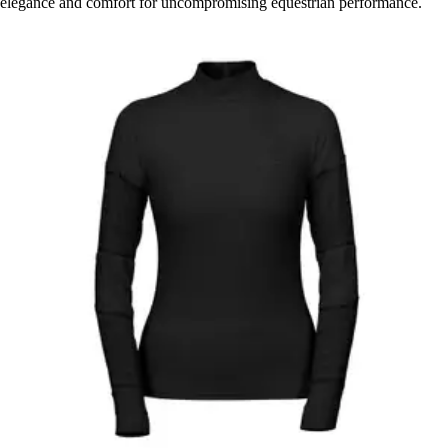
elegance and comfort for uncompromising equestrian performance.