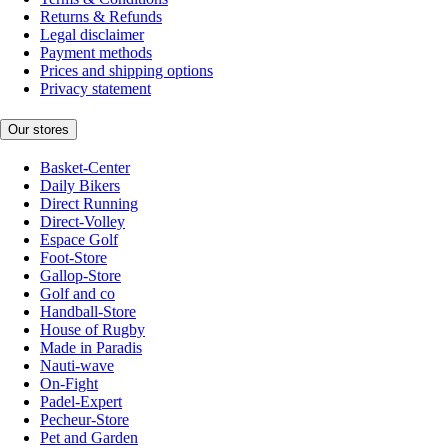
Returns & Refunds
Legal disclaimer
Payment methods
Prices and shipping options
Privacy statement
Our stores
Basket-Center
Daily Bikers
Direct Running
Direct-Volley
Espace Golf
Foot-Store
Gallop-Store
Golf and co
Handball-Store
House of Rugby
Made in Paradis
Nauti-wave
On-Fight
Padel-Expert
Pecheur-Store
Pet and Garden