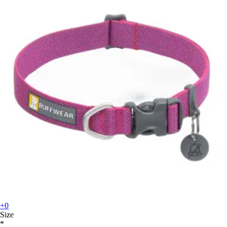
+0
Size
*