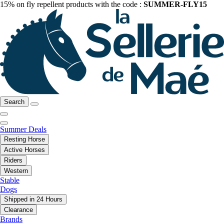
15% on fly repellent products with the code :
SUMMER-FLY15
Search
Summer Deals
Resting Horse
Active Horses
Riders
Western
Stable
Dogs
Shipped in 24 Hours
Clearance
Brands